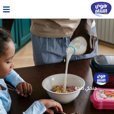
خطي
لى
لمحتوى
منحكي صحة