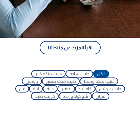
اقرأ المزيد عن منتجاتنا
الكل
حليب ساده
حليب منكه كبير
حليب منكه وسط
حليب منكه صغير
باوتش
حليب بروتين
كافينيلا
عصير
جبنة
لبنة
لبن
عيران
شوكولا وزبدة
كريمة طبخ