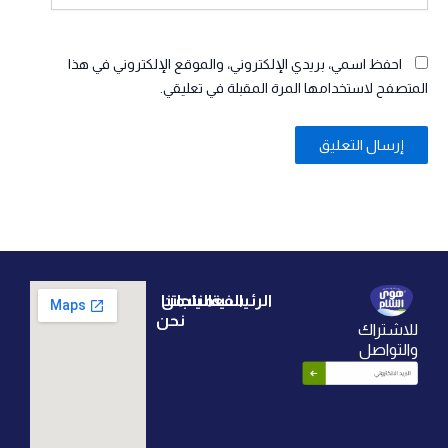
احفظ اسمي، بريدي الإلكتروني، والموقع الإلكتروني في هذا
المتصفح لاستخدامها المرة المقبلة في تعليقي.
الرئيسية
الفعاليات
منتجاتنا
من
نحن
للاشتراك
الرئيسية
فعالية
ايس
والتواصل
شركة
تي
تاريخنا
منتجاتنا
هوى
الشام
الجبن
ابتكاراتنا
الوصفات
للصناعات
الغذائية
القهوة
وعدنا