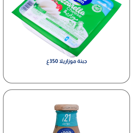
جبنة موزاريلا 350غ