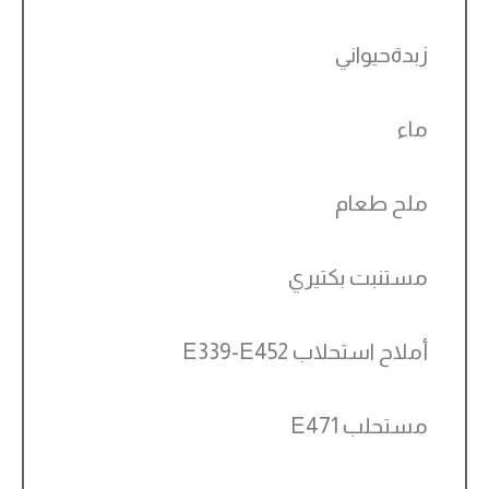
زبدةحيواني
ماء
ملح طعام
مستنبت بكتيري
أملاح استحلاب E339-E452
مستحلب E471