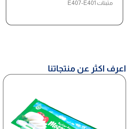
مثبتات E407-E401
اعرف اكثر عن منتجاتنا