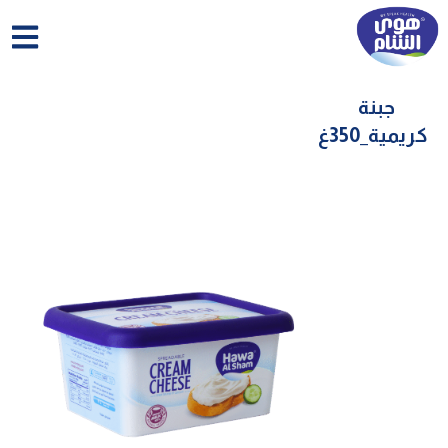
خطي
لى
لمحتوى
جبنة
كريمية_350غ