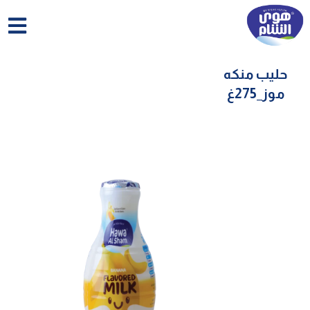
خطي
لى
لمحتوى
حليب منكه
موز_275غ