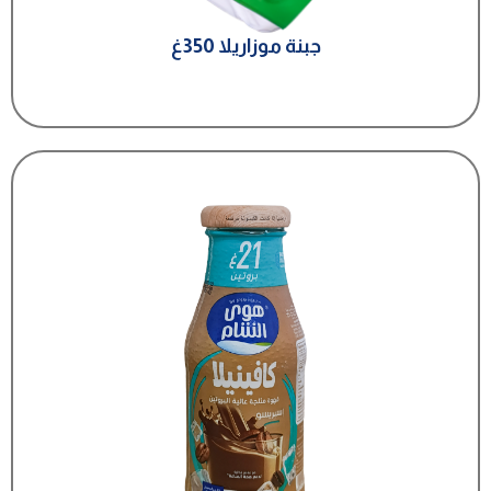
جبنة موزاريلا 350غ