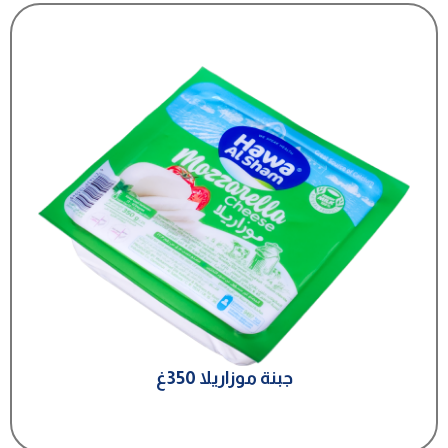
جبنة موزاريلا 350غ