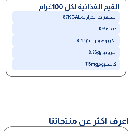
القيم الغذائية لكل 100غرام
السعرات الحرارية
67KCAL
دسم
0%
الكربوهيدرات
8.45g
البروتين
8.35g
كالسيوم
115mg
اعرف اكثر عن منتجاتنا