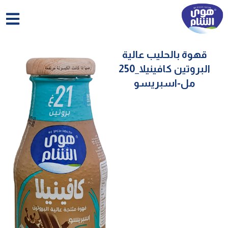
خطي
لى
لمحتوى
قهوة بالحليب عالية
البروتين كافينيلا_250
مل-اسبريسو